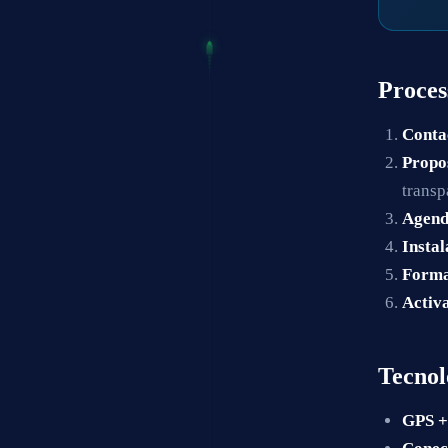
Proces
Contac
Propo
transp
Agend
Instal
Forma
Activ
Tecnol
GPS +