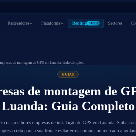
Rastreadores
Plataforma
Renting
Sectores
Co
NOVO
mpresas de montagem de GPS em Luanda: Guia Completo
s
Geral
OBD-II
Activos
Marca
MAIS POPULAR
50
recta do barramento.
Plataforma completa com relatórios, alertas e gestão de
Plug & play na porta OBD.
Rastreio de contentore
Platafor
GUIAS
s pesadas.
condutores.
Instalação sem ferramentas.
geradores e equipamen
esas de montagem de G
Luanda: Guia Completo
to das melhores empresas de instalação de GPS em Luanda. Saiba com
mpresa certa para a sua frota e evitar erros comuns no mercado angolan