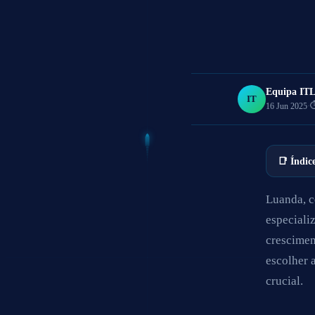
Equipa IT
IT
⏱
16 Jun 2025
·
📑 Índic
Luanda, c
especial
crescimen
escolher 
crucial.