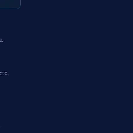
a.
rio.
.
.