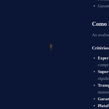
Garant
Como 
Ao avalia
Critérios
Exper
compr
Suport
rápida
Trans
manut
Garan
Plata