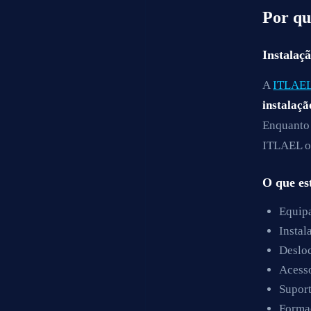
Por qu
Instalaç
A
ITLAEL 
instalaçã
Enquanto 
ITLAEL of
O que es
Equip
Instal
Desloc
Acess
Suport
Forma