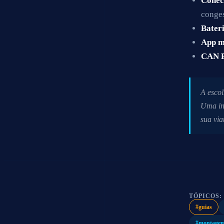
Conec
conges
Bater
App m
CAN 
A esco
Uma ins
sua via
TÓPICOS:
#guias
#montagem