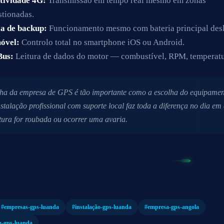
tividade 4G:
Transmissão em tempo real mesmo em zonas
tionadas.
ia de backup:
Funcionamento mesmo com bateria principal desl
óvel:
Controlo total no smartphone iOS ou Android.
Bus:
Leitura de dados do motor — combustível, RPM, temperatu
lha da empresa de GPS é tão importante como a escolha do equipamen
talação profissional com suporte local faz toda a diferença no dia em
tura for roubada ou ocorrer uma avaria.
#empresas-gps-luanda
#instalação-gps-luanda
#empresa-gps-angola
-gps-luanda