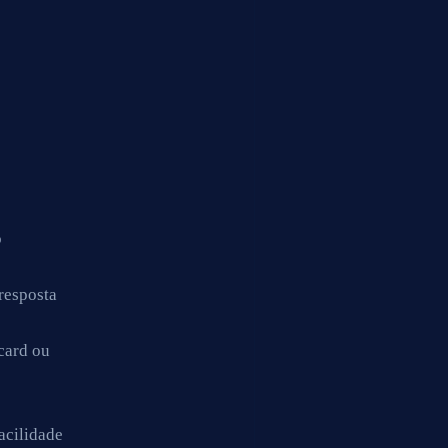
o
resposta
card ou
acilidade