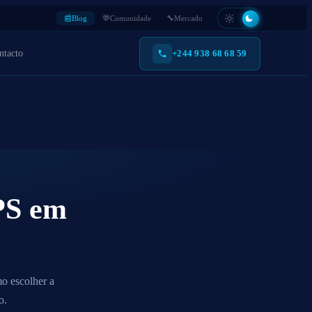
📰
Blog
💬
Comunidade
🔧
Mercado
ntacto
+244 938 68 68 59
SOS
 Branca
Pessoal / SOS
s,
ma com a sua marca. A partir de 51 dispositivos.
Dispositivo portátil com botão
to móvel.
SOS. Para pessoas e campo.
PS em
o escolher a
o.