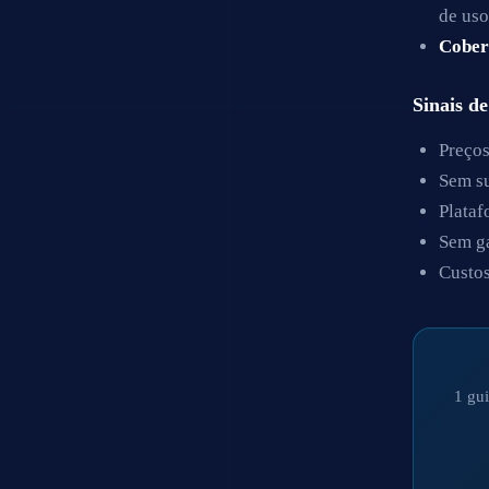
de uso
Cober
Sinais de
Preços
Sem su
Plataf
Sem ga
Custos
1 gui