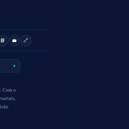
📘
💼
🔗
▾
r. Com o
sariais,
isão