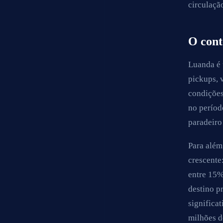
circulaçã
O cont
Luanda é 
pickups, 
condições
no períod
paradeiro
Para além
crescente
entre 15%
destino p
significa
milhões d