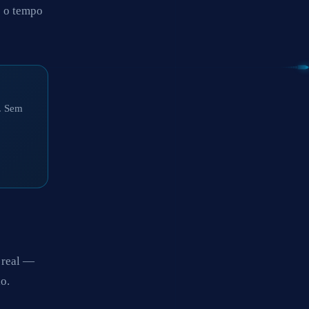
o o tempo
a. Sem
 real —
o.