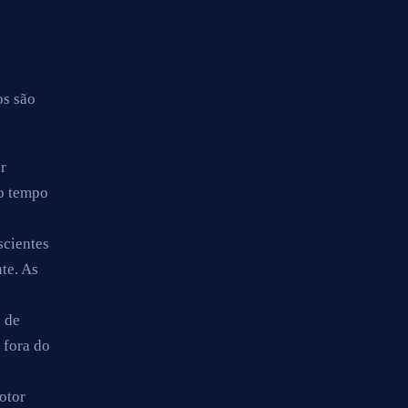
os são
r
to tempo
scientes
te. As
s de
 fora do
otor