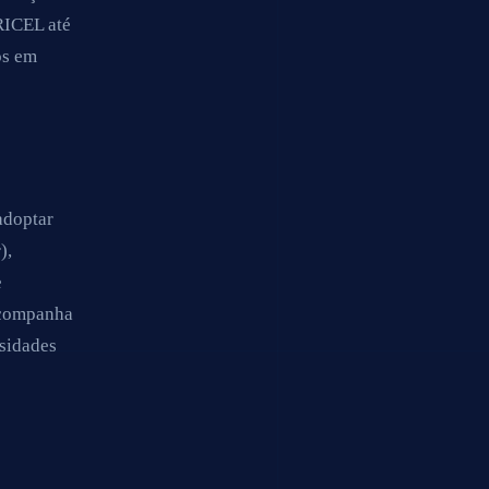
RICEL até
os em
adoptar
),
e
 acompanha
ssidades