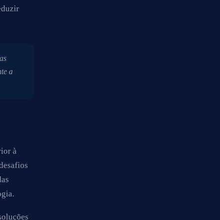
eduzir
as
nte a
ior à
desafios
das
ogia.
soluções