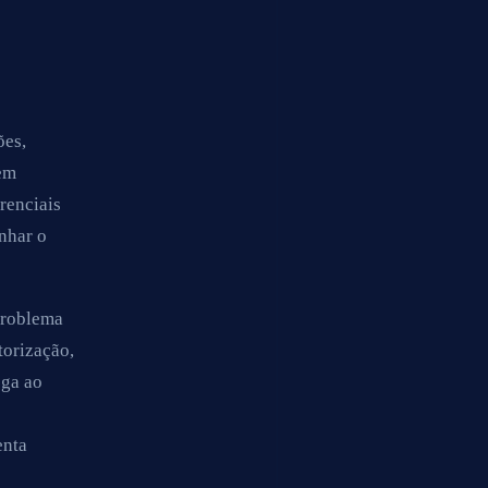
ões,
 em
renciais
nhar o
problema
torização,
ega ao
enta