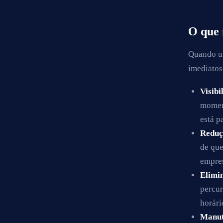
O que 
Quando um
imediatos
Visibi
moment
está p
Reduç
de que
empre
Elimin
percur
horári
Manut