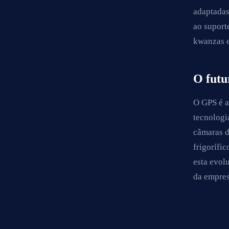
adaptadas
ao suport
kwanzas e
O futu
O GPS é a
tecnologi
câmaras d
frigorífi
esta evol
da empres