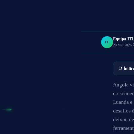
Equipa IT
IT
20 Mar 2026
·
📑 Índic
Angola vi
crescimen
Luanda e 
desafios 
deixou de
ferrament