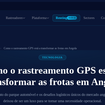
Rastreadores
Plataforma
Renting
Sectores
Co
NOVO
›
Como o rastreamento GPS está a transformar as frotas em Angola
s
Geral
OBD-II
Activos
Marca
MAIS POPULAR
50
recta do barramento.
Plataforma completa com relatórios, alertas e gestão de
Plug & play na porta OBD.
Rastreio de contentore
Platafor
TECNOLOGIA
s pesadas.
condutores.
Instalação sem ferramentas.
geradores e equipamen
o o rastreamento GPS es
nsformar as frotas em An
o do parque automóvel e os desafios logísticos únicos do mercado an
deixou de ser um luxo para se tornar uma necessidade operacional.