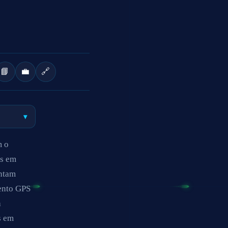
📘
💼
🔗
▾
m o
es em
entam
mento GPS
a
s em