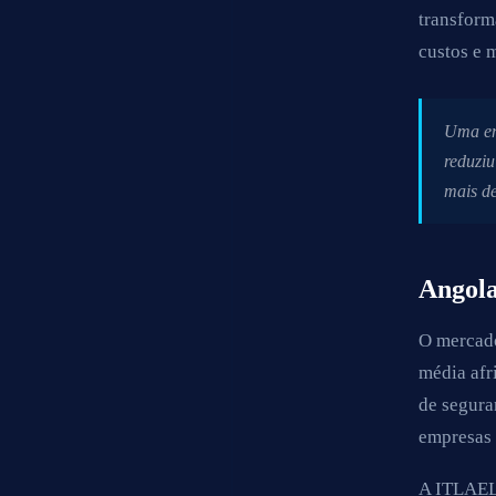
transform
custos e 
Uma em
reduziu
mais d
Angola
O mercado
média afr
de segura
empresas 
A ITLAEL 