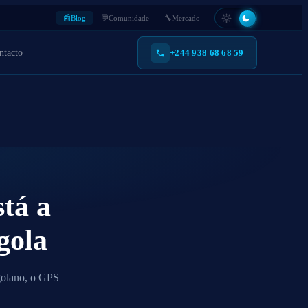
📰
Blog
💬
Comunidade
🔧
Mercado
ntacto
+244 938 68 68 59
SOS
 Branca
Pessoal / SOS
s,
ma com a sua marca. A partir de 51 dispositivos.
Dispositivo portátil com botão
to móvel.
SOS. Para pessoas e campo.
tá a
gola
golano, o GPS