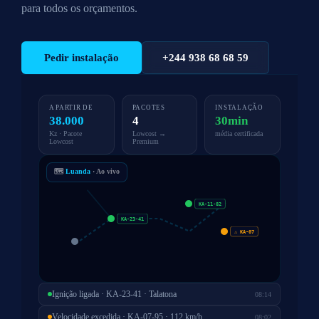
para todos os orçamentos.
Pedir instalação
+244 938 68 68 59
A PARTIR DE
PACOTES
INSTALAÇÃO
38.000
4
30min
Kz · Pacote
Lowcost →
média certificada
Lowcost
Premium
🗺
Luanda
· Ao vivo
KA-11-82
KA-23-41
⚠ KA-07
Ignição ligada · KA-23-41 · Talatona
08:14
Velocidade excedida · KA-07-95 · 112 km/h
08:02