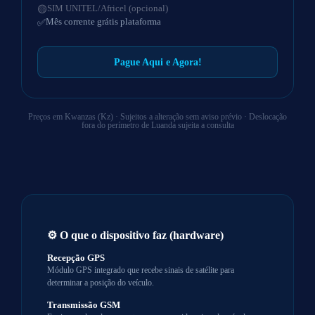
SIM UNITEL/Africel (opcional)
Mês corrente grátis plataforma
Pague Aqui e Agora!
Preços em Kwanzas (Kz) · Sujeitos a alteração sem aviso prévio · Deslocação
fora do perímetro de Luanda sujeita a consulta
⚙️ O que o dispositivo faz (hardware)
Recepção GPS
Módulo GPS integrado que recebe sinais de satélite para
determinar a posição do veículo.
Transmissão GSM