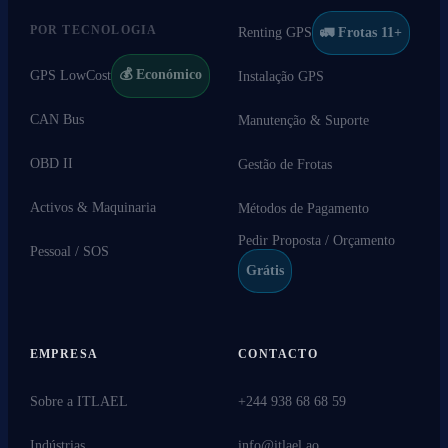
POR TECNOLOGIA
Renting GPS
🚛 Frotas 11+
💰 Económico
GPS LowCost
Instalação GPS
CAN Bus
Manutenção & Suporte
OBD II
Gestão de Frotas
Activos & Maquinaria
Métodos de Pagamento
Pedir Proposta / Orçamento
Pessoal / SOS
Grátis
EMPRESA
CONTACTO
Sobre a ITLAEL
+244 938 68 68 59
Indústrias
info@itlael.ao