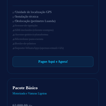
Unidade de localização GPS
Instalação técnica
Deslocação (perímetro Luanda)
Sensor de ignição
SIM incluído (cliente compra)
Acesso grátis à plataforma
Microfone para escuta
Botão de pânico
Suporte WhatsApp (apenas email / IA)
Pague Aqui e Agora!
Pacote Básico
Motorizada e Viaturas Ligeiras
62.000,00
Kz