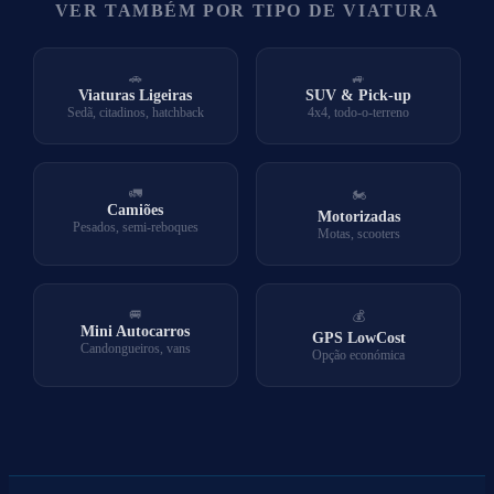
VER TAMBÉM POR TIPO DE VIATURA
🚗
🚙
Viaturas Ligeiras
SUV & Pick-up
Sedã, citadinos, hatchback
4x4, todo-o-terreno
🚛
🏍️
Camiões
Motorizadas
Pesados, semi-reboques
Motas, scooters
🚐
💰
Mini Autocarros
GPS LowCost
Candongueiros, vans
Opção económica