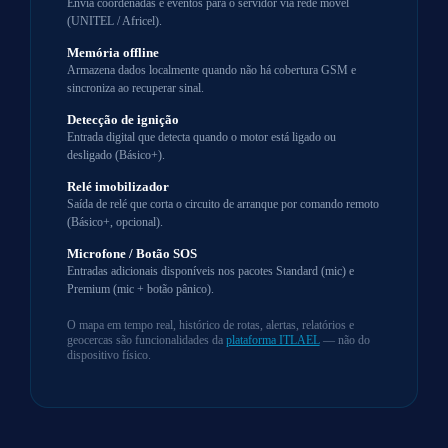
Envia coordenadas e eventos para o servidor via rede móvel
(UNITEL / Africel).
Memória offline
Armazena dados localmente quando não há cobertura GSM e
sincroniza ao recuperar sinal.
Detecção de ignição
Entrada digital que detecta quando o motor está ligado ou
desligado (Básico+).
Relé imobilizador
Saída de relé que corta o circuito de arranque por comando remoto
(Básico+, opcional).
Microfone / Botão SOS
Entradas adicionais disponíveis nos pacotes Standard (mic) e
Premium (mic + botão pânico).
O mapa em tempo real, histórico de rotas, alertas, relatórios e
geocercas são funcionalidades da
plataforma ITLAEL
— não do
dispositivo físico.